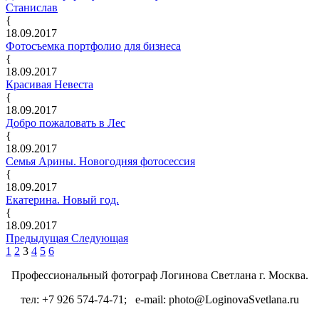
Станислав
{
18.09.2017
Фотосъемка портфолио для бизнеса
{
18.09.2017
Красивая Невеста
{
18.09.2017
Добро пожаловать в Лес
{
18.09.2017
Семья Арины. Новогодняя фотосессия
{
18.09.2017
Екатерина. Новый год.
{
18.09.2017
Предыдущая
Следующая
1
2
3
4
5
6
Профеcсиональный фотограф Логинова Светлана г. Москва.
тел: +7 926 574-74-71; e-mail: photo@LoginovaSvetlana.ru