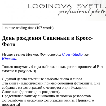
1 minute reading time
(107 words)
День рождения Сашеньки в Кросс-
Фото
Место съемки Москва, Фотостудия
Cross+Studio
, зал
Юность
.
Только подумать, 4 года наблюдаю, как растет принцесса! Вот
смотрю и радуюсь :))
С душой делаю семейные альбомы снова и снова.
Эта книга - классический пример семейной фотокниги. Она
собрана с из фотографий с четвертого дня Рождения
Сашеньки (детского дня рождения).
Представляю вашему вниманию несколько разворотов
фотоальбома и несколько фотографий книги. Приятного
просмотра!