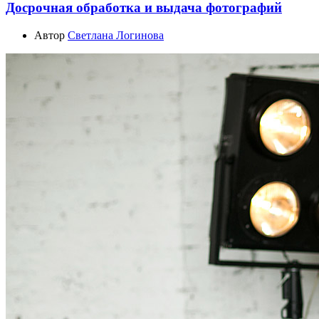
Досрочная обработка и выдача фотографий
Автор
Светлана Логинова