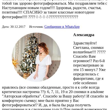
тобой так здорово фотографироваться. Мы поздравляем тебя с
Наступающим новым годом!!!! Здоровья, радости, счастья,
позитива!!!! СПАСИБО за такие классные новогодние
фотографии!!!! ????☃☃☃☃?????????????????
Сообщение в WhatsApp
Дата: 30.12.2017 Источник:
Александра
Здравствуйте!
Светлана, снимки
волшебные!!! ?????
Спасибо Вам
огромное!? Раз 6-й
пересматриваю за
эти 15 минут.? Уже
определилась с
фаворитами, где я
себе особенно
нравлюсь (все снимки обалденные, просто я к себе всегда
критически настроена ??): 6, 7, 11, 19 и 20 снимки в альбоме
"Авторская обработка". Спасибо за Вашу работу! И спасибо за
комфортную съемку; мне было приятно у Вас
фотографироваться!? И, да, я была бы рада получить
приглашение и в следующем году.)) При первой возможности,