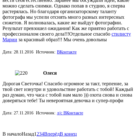
вести себя естественно. Заранее мы обсуждали идеи, какие
можно сделать снимки. Однако попав в студию, я сперва
растерялась. Но благодаря организаторскому таланту
фотографа мы успели отснять много разных интересных
сюжетов. Я волновалась, какие же выйдут фотографии.
Результат превзошел ожидания! Как же приятно работать с
профессионалом своего дела!!!Отдельное спасибо
стилисту
Марии
за красивый образ!!! Мы очень довольны
Дата: 28.11.2016 Источник:
ВКонтакте
Олеся
Дорогая Светочка! Спасибо огромное за такт, терпение, за
твой свет изнутри и удовольствие работать с тобой! Каждый
раз думаю, что часа с тобой нам мало ))) охота снова и снова
доверяться тебе! Ты невероятная девочка и супер-профи
Дата: 27.11.2016 Источник:
л/с ВКонтакте
В начало
Назад
1
2
3
4
Вперёд
В конец