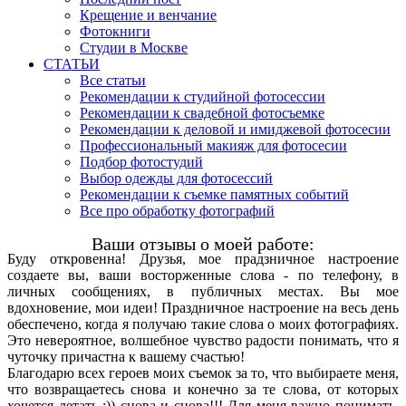
Крещение и венчание
Фотокниги
Студии в Москве
СТАТЬИ
Все статьи
Рекомендации к студийной фотосессии
Рекомендации к свадебной фотосъемке
Рекомендации к деловой и имиджевой фотосесии
Профессиональный макияж для фотосесии
Подбор фотостудий
Выбор одежды для фотосессий
Рекомендации к съемке памятных событий
Все про обработку фотографий
Ваши отзывы о моей работе:
Буду откровенна! Друзья, мое прадзничное настроение
создаете вы, ваши восторженные слова - по телефону, в
личных сообщениях, в публичных местах. Вы мое
вдохновение, мои идеи! Праздничное настроение на весь день
обеспечено, когда я получаю такие слова о моих фотографиях.
Это невероятное, волшебное чувство радости понимать, что я
чуточку причастна к вашему счастью!
Благодарю всех героев моих съемок за то, что выбираете меня,
что возвращаетесь снова и конечно за те слова, от которых
хочется летать :)) снова и снова!!! Для меня важно понимать,