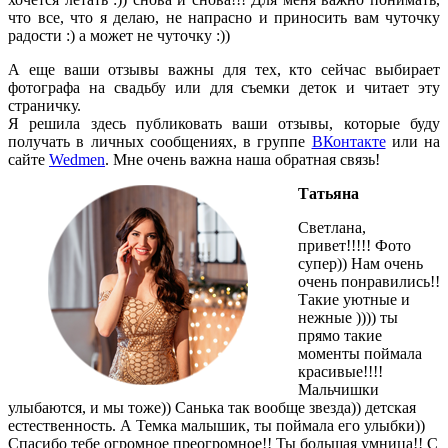
что все, что я делаю, не напрасно и приносить вам чуточку
радости :) а может не чуточку :))
А еще ваши отзывы важны для тех, кто сейчас выбирает
фотографа на свадьбу или для съемки деток и читает эту
страничку.
Я решила здесь публиковать ваши отзывы, которые буду
получать в личных сообщениях, в группе
ВКонтакте
или на
сайте
Wedmen
. Мне очень важна наша обратная связь!
Татьяна
Светлана,
привет!!!!! Фото
супер)) Нам очень
очень понравились!!
Такие уютные и
нежные )))) ты
прямо такие
моменты поймала
красивые!!!!
Мальчишки
улыбаются, и мы тоже)) Санька так вообще звезда)) детская
естественность. А Темка малышик, ты поймала его улыбки))
Спасибо тебе огромное преогромное!! Ты большая умница!! С