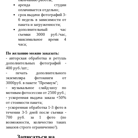
аренда студии
оплачивается отдельно;
срок выдачи фотографий 3-
6 недель в зависимости от
пакета и загруженности;
дополнительный час
съемки 3000 руб./час,
максимальное время 4
часа;
По желанию можно заказать:
- авторская обработка и ретушь
дополнительных фотографий -
400 руб./шт.;
- печать дополнительного
экземпляра фотокниги от
3000руб. в пакете "Премиум";
- музыкальное слайд-шоу по
мотивам фотосессии от 2500 руб.;
- ускоренная выдача заказа +50%
от стоимости пакета;
- ускоренная обработка 1-3 фото в
течении 3-5 дней после съемки -
700 руб. за 1 фото (по
возможности, количество таких
заказов строго ограниченно!).
Записаться на