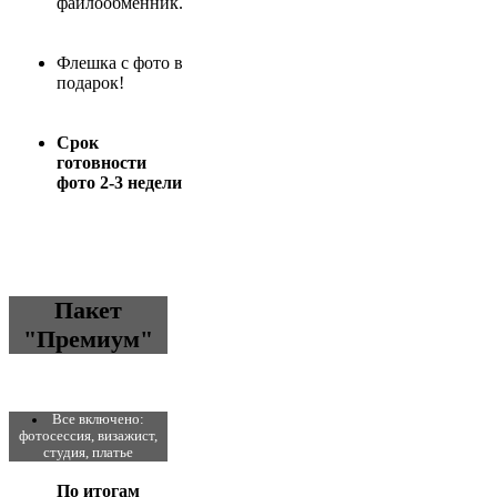
файлообменник.
Флешка с фото в
подарок!
Срок
готовности
фото 2-3 недели
Пакет
"Премиум"
Все включено:
фотосессия, визажист,
студия, платье
По итогам