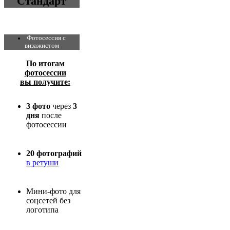
"Стандарт"
Фотосессия с
визажистом
По итогам
фотосессии
вы получите:
3 фото
через
3
дня
после
фотосессии
20 фотографий
в ретуши
Мини-фото для
соцсетей без
логотипа