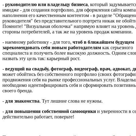
-
руководителю или владельцу бизнеса
, который задумываетс
имидже - для создания портфолио, для оформления сайта комп
наполнения его качественным контентом - в разделе "Обращен
руководителя" без представительного портрета никак не обойти
Помните! "Визуальная оболочка" напрямую влияет на уровень 
стороны потребителей, а так же на уровень продаж компании.
- наемному работнику - для того,
чтоб в ближайшем будущем
зарекомендовать себя новым работодателям
как серьезного
специалиста и получить более высокую должность. Одним слов
назвать эту цель так: карьерный рост.
-
ведущий на свадьбу, фотограф, видеограф, врач, адвокат, 
может обойтись без собственного портфолио (своих фотографи
продвижения себя на рынке профессиональных услуг. Владельц
необходимо идентифицировать себя и сформировать позитив
своего бренда.
-
для знакомства
. Тут лишние слова не нужны.
-
для повышения собственной самооценки
и уверенности в се
действительно работает, поверьте!