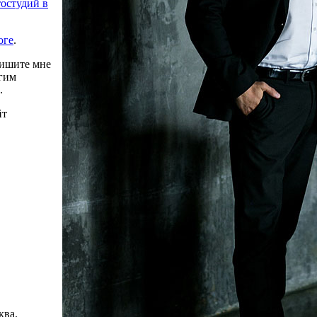
остудий в
оге
.
ишите мне
угим
.
йт
ква.