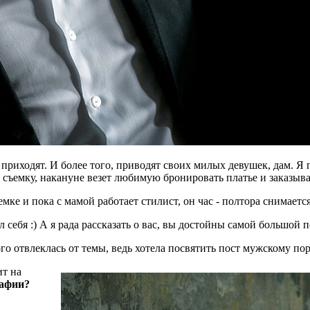
риходят. И более того, приводят своих милых девушек, дам. Я п
съемку, накануне везет любимую бронировать платье и заказывае
мке и пока с мамой работает стилист, он час - полтора снимается
ал себя :) А я рада рассказать о вас, вы достойны самой большой 
отвлеклась от темы, ведь хотела посвятить пост мужскому пор
ит на
рафии?