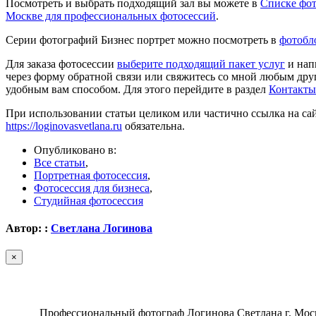
Посмотреть и выбрать подходящий зал вы можете в
Списке фот
Москве для профессиональных фотосессий
.
Серии фотографий Бизнес портрет можно посмотреть в
фотобл
Для заказа фотосессии
выберите подходящий пакет услуг
и нап
через форму обратной связи или свяжитесь со мной любым др
удобным вам способом. Для этого перейдите в раздел
Контакты
При использовании статьи целиком или частично ссылка на са
https://loginovasvetlana.ru
обязательна.
Опубликовано в:
Все статьи
,
Портретная фотосессия
,
Фотосессия для бизнеса
,
Студийная фотосессия
Автор: :
Светлана Логинова
×
Профеcсиональный фотограф Логинова Светлана г. Мос