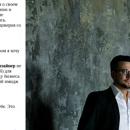
я о своем
ании и
ие
сь.
доверия со
ом я хочу
дизайнер
не
й) для
у бизнеса
ный имидж
бе. Это