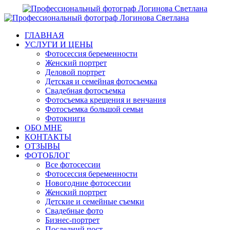
ГЛАВНАЯ
УСЛУГИ И ЦЕНЫ
Фотосессия беременности
Женский портрет
Деловой портрет
Детская и семейная фотосъемка
Свадебная фотосъемка
Фотосъемка крещения и венчания
Фотосъемка большой семьи
Фотокниги
ОБО МНЕ
КОНТАКТЫ
ОТЗЫВЫ
ФОТОБЛОГ
Все фотосессии
Фотосессия беременности
Новогодние фотосессии
Женский портрет
Детские и семейные съемки
Свадебные фото
Бизнес-портрет
Последний пост