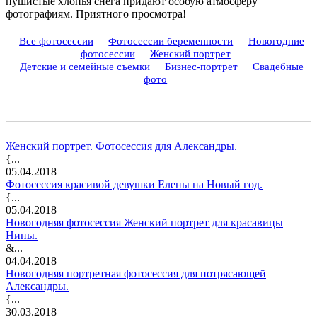
пушистые хлопья снега придают особую атмосферу
фотографиям. Приятного просмотра!
Все фотосессии
Фотосессии беременности
Новогодние
фотосессии
Женский портрет
Детские и семейные съемки
Бизнес-портрет
Свадебные
фото
Женский портрет. Фотосессия для Александры.
{...
05.04.2018
Фотосессия красивой девушки Елены на Новый год.
{...
05.04.2018
Новогодняя фотосессия Женский портрет для красавицы
Нины.
&...
04.04.2018
Новогодняя портретная фотосессия для потрясающей
Александры.
{...
30.03.2018