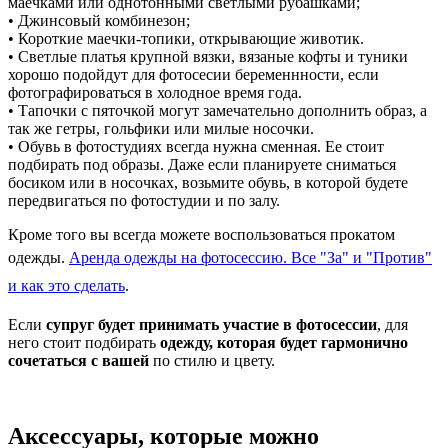
маечками или однотонными светлыми рубашками;
• Джинсовый комбинезон;
• Короткие маечки-топики, открывающие животик.
• Светлые платья крупной вязки, вязаные кофты и туники
хорошо подойдут для фотосесии беременнности, если
фотографироваться в холодное время года.
• Тапочки с пяточкой могут замечательно дополнить образ, а
так же гетры, гольфики или милые носочки.
• Обувь в фотостудиях всегда нужна сменная. Ее стоит
подбирать под образы. Даже если планируете сниматься
босиком или в носочках, возьмите обувь, в которой будете
передвигаться по фотостудии и по залу.
Кроме того вы всегда можете воспользоваться прокатом
одежды.
Аренда одежды на фотосессию. Все "За" и "Против"
и как это сделать
.
Если
супруг будет принимать участие в фотосессии
, для
него стоит подбирать
одежду, которая будет гармонично
сочетаться с вашей
по стилю и цвету.
Аксессуары, которые можно