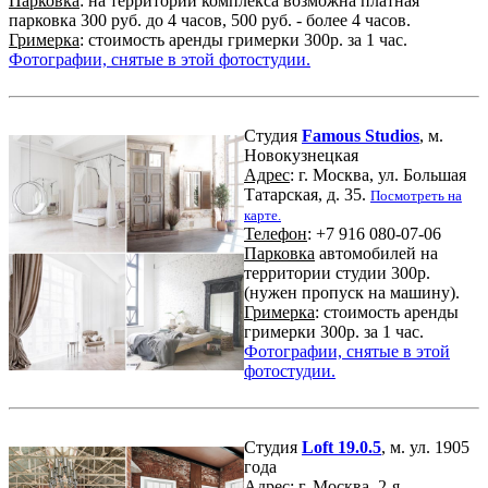
Парковка
: на территории комплекса возможна платная
парковка 300 руб. до 4 часов, 500 руб. - более 4 часов.
Гримерка
: стоимость аренды гримерки 300р. за 1 час.
Фотографии, снятые в этой фотостудии.
Студия
Famous Studios
, м.
Новокузнецкая
Адрес
: г. Москва, ул. Большая
Татарская, д. 35.
Посмотреть на
карте.
Телефон
: +7 916 080-07-06
Парковка
автомобилей на
территории студии 300р.
(нужен пропуск на машину).
Гримерка
: стоимость аренды
гримерки 300р. за 1 час.
Фотографии, снятые в этой
фотостудии.
Студия
Loft 19.0.5
, м. ул. 1905
года
Адрес
: г. Москва, 2-я