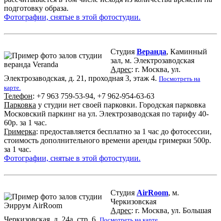
подготовку образа.
Фотографии, снятые в этой фотостудии.
Студия
Веранда
, Каминный
зал, м. Электрозаводская
Адрес
: г. Москва, ул.
Электрозаводская, д. 21, проходная 3, этаж 4.
Посмотреть на
карте.
Телефон
: +7 963 759-53-94, +7 962-954-63-63
Парковка
у студии нет своей парковки. Городская парковка
Московский паркинг на ул. Электрозаводская по тарифу 40-
60р. за 1 час.
Гримерка
: предоставляется бесплатно за 1 час до фотосессии,
стоимость дополнительного времени аренды гримерки 500р.
за 1 час.
Фотографии, снятые в этой фотостудии.
Студия
AirRoom
, м.
Черкизовская
Адрес
: г. Москва, ул. Большая
Черкизовская, д. 24а, стр. 6.
Посмотреть на карте.