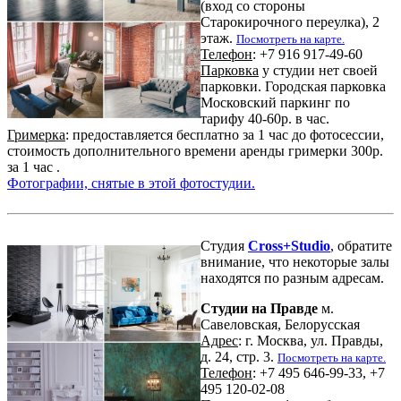
(вход со стороны
Старокирочного переулка), 2
этаж.
Посмотреть на карте.
Телефон
: +7 916 917-49-60
Парковка
у студии нет своей
парковки. Городская парковка
Московский паркинг по
тарифу 40-60р. в час.
Гримерка
: предоставляется бесплатно за 1 час до фотосессии,
стоимость дополнительного времени аренды гримерки 300р.
за 1 час .
Фотографии, снятые в этой фотостудии.
Студия
Cross+Studio
, обратите
внимание, что некоторые залы
находятся по разным адресам.
Студии на Правде
м.
Савеловская, Белорусская
Адрес
: г. Москва, ул. Правды,
д. 24, стр. 3.
Посмотреть на карте.
Телефон
: +7 495 646-99-33, +7
495 120-02-08