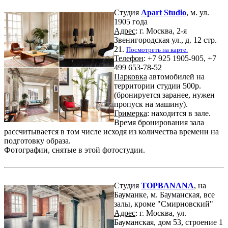
Студия
Apart Studio
, м. ул.
1905 года
Адрес
: г. Москва, 2-я
Звенигородская ул., д. 12 стр.
21.
Посмотреть на карте.
Телефон
: +7 925 1905-905, +7
499 653-78-52
Парковка
автомобилей на
территории студии 500р.
(бронируется заранее, нужен
пропуск на машину).
Гримерка
: находится в зале.
Время бронирования зала
рассчитывается в том числе исходя из количества времени на
подготовку образа.
Фотографии, снятые в этой фотостудии.
Студия
TOPBANANA
, на
Бауманке, м. Бауманская, все
залы, кроме "Смирновский"
Адрес
: г. Москва, ул.
Бауманская, дом 53, строение 1