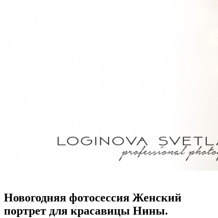
Новогодняя фотосессия Женский
портрет для красавицы Нины.