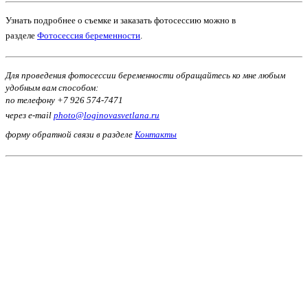
Узнать подробнее о съемке и заказать фотосессию можно в
разделе
Фотосессия беременности
.
Для проведения фотосессии беременности обращайтесь ко мне любым
удобным вам способом:
по телефону +7 926 574-7471
через e-mail
photo@loginovasvetlana.ru
форму обратной связи в разделе
Контакты