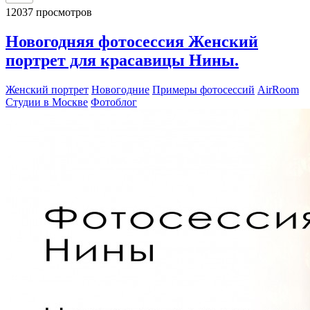
12037 просмотров
Новогодняя фотосессия Женский
портрет для красавицы Нины.
Женский портрет
Новогодние
Примеры фотосессий
AirRoom
Студии в Москве
Фотоблог