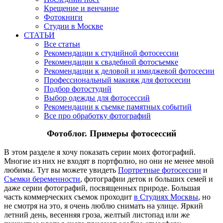
Крещение и венчание
Фотокниги
Студии в Москве
СТАТЬИ
Все статьи
Рекомендации к студийной фотосессии
Рекомендации к свадебной фотосъемке
Рекомендации к деловой и имиджевой фотосесии
Профессиональный макияж для фотосесии
Подбор фотостудий
Выбор одежды для фотосессий
Рекомендации к съемке памятных событий
Все про обработку фотографий
Фотоблог. Примеры фотосессий
В этом разделе я хочу показать серии моих фотографий.
Многие из них не входят в портфолио, но они не менее мной
любимы. Тут вы можете увидеть
Портретные фотосессии
и
Съемки беременности
, фотографии деток и больших семей и
даже серии фотографий, посвященных природе. Большая
часть коммерческих съемок проходит
в Студиях Москвы
, но
не смотря на это, я очень люблю снимать на улице. Яркий
летний день, весенняя гроза, желтый листопад или же