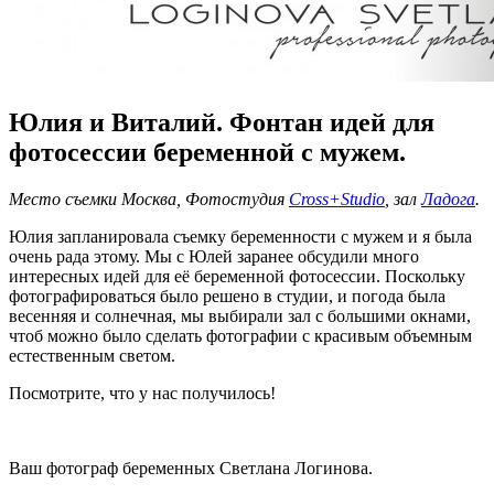
Юлия и Виталий. Фонтан идей для
фотосессии беременной с мужем.
Место съемки Москва, Фотостудия
Cross+Studio
, зал
Ладога
.
Юлия запланировала съемку беременности с мужем и я была
очень рада этому. Мы с Юлей заранее обсудили много
интересных идей для её беременной фотосессии. Поскольку
фотографироваться было решено в студии, и погода была
весенняя и солнечная, мы выбирали зал с большими окнами,
чтоб можно было сделать фотографии с красивым объемным
естественным светом.
Посмотрите, что у нас получилось!
Ваш фотограф беременных Светлана Логинова.